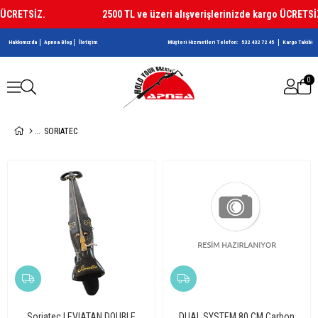
ÜCRETSİZ.
2500 TL ve üzeri alışverişlerinizde kargo ÜCRETSİZ
Hakkımızda
Apnea Blog
İletişim
Müşteri Hizmetleri Telefon:
532 432 72 45
Kargo Takibi
0
SORIATEC
Soriatec LEVIATAN DOUBLE
DUAL SYSTEM 80 CM Carbon