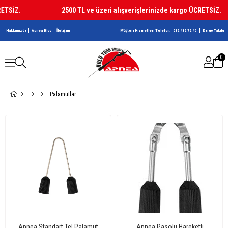
TSİZ.
2500 TL ve üzeri alışverişlerinizde kargo ÜCRETSİZ.
Hakkımızda
Apnea Blog
İletişim
Müşteri Hizmetleri Telefon:
532 432 72 45
Kargo Takibi
0
Palamutlar
Apnea Standart Tel Palamut
Apnea Pasolu Hareketli