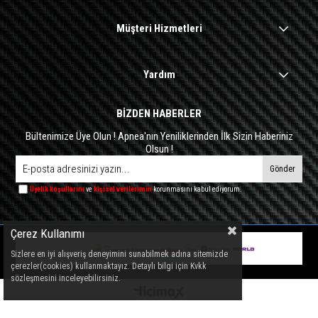
Müşteri Hizmetleri
Yardım
BİZDEN HABERLER
Bültenimize Üye Olun ! Apnea'nın Yeniliklerinden İlk Sizin Haberiniz
Olsun !
Gönder
Üyelik koşullarını
ve
kişisel verilerimin
korunmasını kabul ediyorum.
Çerez Kullanımı
Sizlere en iyi alışveriş deneyimini sunabilmek adına sitemizde
çerezler(cookies) kullanmaktayız. Detaylı bilgi için Kvkk
sözleşmesini inceleyebilirsiniz.