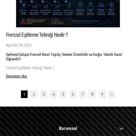
Frenzel Eşitleme Tekniği Nedir ?
Ağustos 09, 2026
Serbest Dalışta Frenzel Nasıl Yapılır, Neden Önemlidir ve Doğru Teknik Nasıl
Öğrenilir?
Frenzel Eşitleme Tekniği Nedir ?
Devamını oku
1
2
3
4
5
6
7
8
9
>
Kurumsal