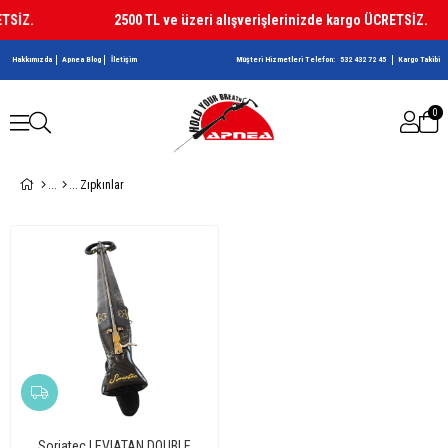
TSİZ.
2500 TL ve üzeri alışverişlerinizde kargo ÜCRETSİZ.
Hakkımızda
Apnea Blog
İletişim
Müşteri Hizmetleri Telefon:
532 432 72 45
Kargo Takibi
0
Zıpkınlar
Soriatec LEVIATAN DOUBLE