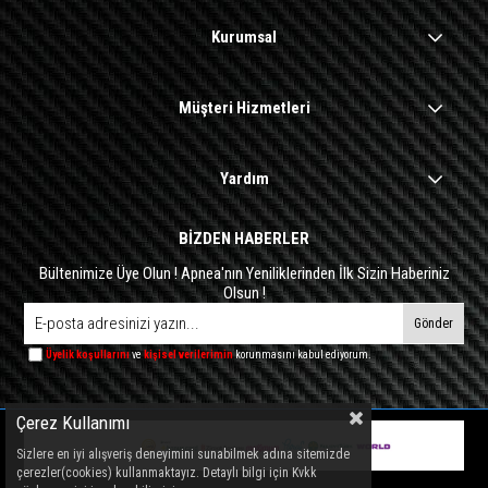
Kurumsal
Müşteri Hizmetleri
Yardım
BİZDEN HABERLER
Bültenimize Üye Olun ! Apnea'nın Yeniliklerinden İlk Sizin Haberiniz
Olsun !
Gönder
Üyelik koşullarını
ve
kişisel verilerimin
korunmasını kabul ediyorum.
Çerez Kullanımı
Sizlere en iyi alışveriş deneyimini sunabilmek adına sitemizde
çerezler(cookies) kullanmaktayız. Detaylı bilgi için Kvkk