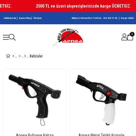
TSİZ.
2500 TL ve üzeri alışverişlerinizde kargo ÜCRETSİZ.
Hakkımızda
Apnea Blog
İletişim
Müşteri Hizmetleri Telefon:
532 432 72 45
Kargo Takibi
0
Kabzalar
Apnea Bullseye Kabza
Apnea Metal Tetikli Komple