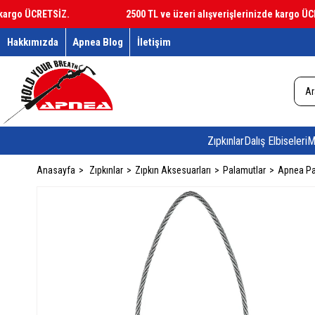
go ÜCRETSİZ.
2500 TL ve üzeri alışverişlerinizde kargo ÜCRET
Hakkımızda
Apnea Blog
İletişim
Zıpkınlar
Dalış Elbiseleri
M
Anasayfa
Zıpkınlar
Zıpkın Aksesuarları
Palamutlar
Apnea Pa