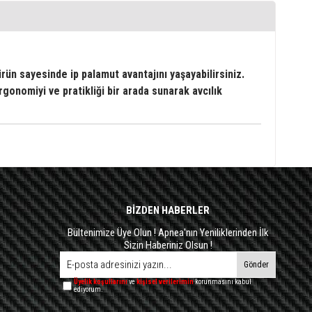
ürün sayesinde ip palamut avantajını yaşayabilirsiniz.
gonomiyi ve pratikliği bir arada sunarak avcılık
BİZDEN HABERLER
Bültenimize Üye Olun ! Apnea'nın Yeniliklerinden İlk
Sizin Haberiniz Olsun !
Gönder
Üyelik koşullarını
ve
kişisel verilerimin
korunmasını kabul
ediyorum.