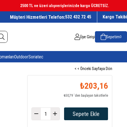
2500 TL ve üzeri alışverişlerinizde kargo ÜCRETSİZ.
Müşteri Hizmetleri Telefon:
532 432 72 45
Kargo Takibi
Üye Girişi
Sepetim
0
pmanları
Outdoor
Soriatec
< < Önceki Sayfaya Dön
₺203,16
₺50,79
`den başlayan taksitlerle