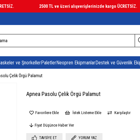
SİZ.
2500 TL ve üzeri alışverişlerinizde kargo ÜCRETSİZ.
askeler ve Şnorkeller
Paletler
Neopren Ekipmanlar
Destek ve Güvenlik Eki
solu Çelik Örgü Palamut
Apnea Pasolu Çelik Örgü Palamut
Favorilere Ekle
İstek Listeme Ekle
Karşılaştır
Fiyat Düşünce Haber Ver
TAVSIYE ET
YORUM YAZ