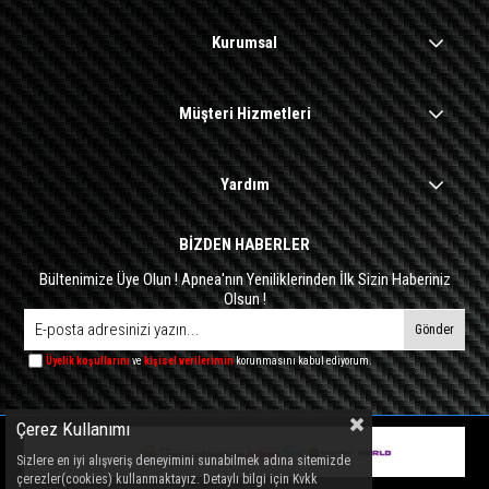
Kurumsal
Müşteri Hizmetleri
Yardım
BİZDEN HABERLER
Bültenimize Üye Olun ! Apnea'nın Yeniliklerinden İlk Sizin Haberiniz
Olsun !
Gönder
Üyelik koşullarını
ve
kişisel verilerimin
korunmasını kabul ediyorum.
Çerez Kullanımı
Sizlere en iyi alışveriş deneyimini sunabilmek adına sitemizde
çerezler(cookies) kullanmaktayız. Detaylı bilgi için Kvkk