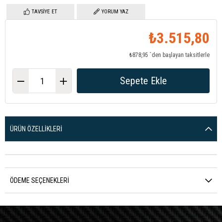
TAVSIYE ET
YORUM YAZ
₺3.515,80
₺878,95
`den başlayan taksitlerle
ÜRÜN ÖZELLIKLERI
ÖDEME SEÇENEKLERI