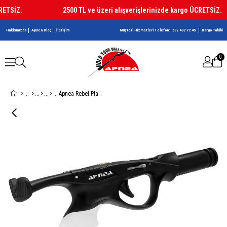
ETSİZ.
2500 TL ve üzeri alışverişlerinizde kargo ÜCRETSİZ.
Hakkımızda
Apnea Blog
İletişim
Müşteri Hizmetleri Telefon:
532 432 72 45
Kargo Takibi
0
Apnea Rebel Plastik Tetikli Komple Kabza