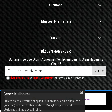
Kurumsal
Müşteri Hizmetleri
Yardım
BİZDEN HABERLER
Bültenimize Üye Olun ! Apnea'nın Yeniliklerinden İlk Sizin Haberiniz
Olsun !
Gönder
Üyelik koşullarını
ve
kişisel verilerimin
korunmasını kabul ediyorum.
Çerez Kullanımı
Sizlere en iyi alışveriş deneyimini sunabilmek adına sitemizde
çerezler(cookies) kullanmaktayız. Detaylı bilgi için Kvkk
sözleşmesini inceleyebilirsiniz.