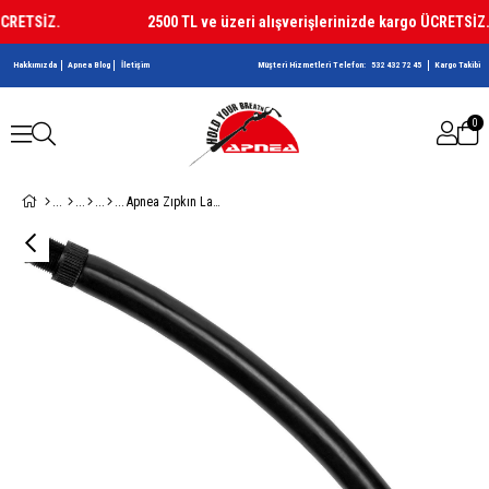
RETSİZ.
2500 TL ve üzeri alışverişlerinizde kargo ÜCRETSİZ.
Hakkımızda
Apnea Blog
İletişim
Müşteri Hizmetleri Telefon:
532 432 72 45
Kargo Takibi
0
Apnea Zıpkın Lastiği Serisi Siyah Çap 20mm