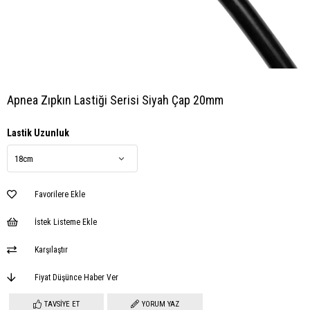
Apnea Zıpkın Lastiği Serisi Siyah Çap 20mm
Lastik Uzunluk
Favorilere Ekle
İstek Listeme Ekle
Karşılaştır
Fiyat Düşünce Haber Ver
TAVSIYE ET
YORUM YAZ