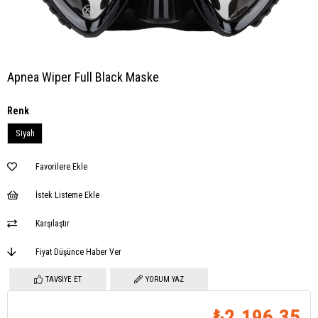
Apnea Wiper Full Black Maske
Renk
Siyah
Favorilere Ekle
İstek Listeme Ekle
Karşılaştır
Fiyat Düşünce Haber Ver
TAVSIYE ET
YORUM YAZ
₺2.196,35