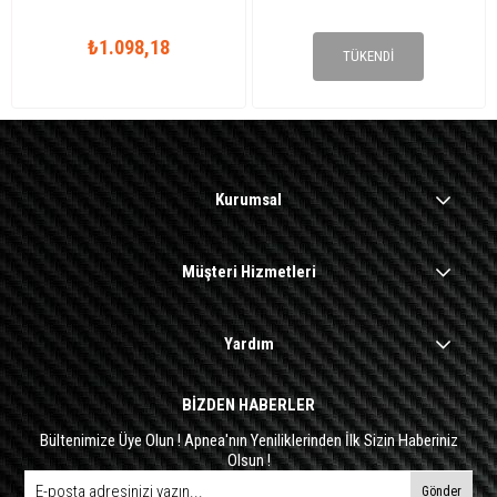
₺1.098,18
₺713,81
TÜKENDI
Kurumsal
Müşteri Hizmetleri
Yardım
BİZDEN HABERLER
Bültenimize Üye Olun ! Apnea'nın Yeniliklerinden İlk Sizin Haberiniz
Olsun !
Gönder