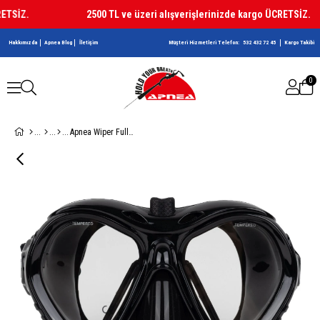
SİZ.
2500 TL ve üzeri alışverişlerinizde kargo ÜCRETSİZ.
Hakkımızda
Apnea Blog
İletişim
Müşteri Hizmetleri Telefon:
532 432 72 45
Kargo Takibi
0
Apnea Wiper Full Black Maske