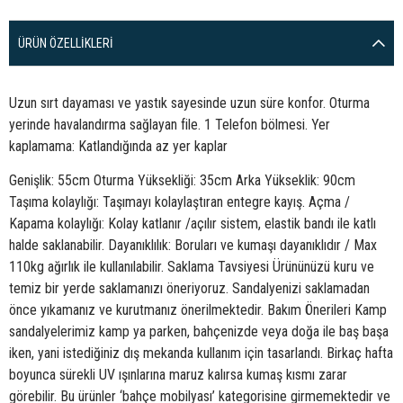
ÜRÜN ÖZELLIKLERI
Uzun sırt dayaması ve yastık sayesinde uzun süre konfor. Oturma
yerinde havalandırma sağlayan file. 1 Telefon bölmesi. Yer
kaplamama: Katlandığında az yer kaplar
Genişlik: 55cm Oturma Yüksekliği: 35cm Arka Yükseklik: 90cm
Taşıma kolaylığı: Taşımayı kolaylaştıran entegre kayış. Açma /
Kapama kolaylığı: Kolay katlanır /açılır sistem, elastik bandı ile katlı
halde saklanabilir. Dayanıklılık: Boruları ve kumaşı dayanıklıdır / Max
110kg ağırlık ile kullanılabilir. Saklama Tavsiyesi Ürününüzü kuru ve
temiz bir yerde saklamanızı öneriyoruz. Sandalyenizi saklamadan
önce yıkamanız ve kurutmanız önerilmektedir. Bakım Önerileri Kamp
sandalyelerimiz kamp ya parken, bahçenizde veya doğa ile baş başa
iken, yani istediğiniz dış mekanda kullanım için tasarlandı. Birkaç hafta
boyunca sürekli UV ışınlarına maruz kalırsa kumaş kısmı zarar
görebilir. Bu ürünler ‘bahçe mobilyası’ kategorisine girmemektedir ve