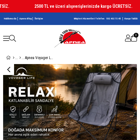
İZ.
2500 TL ve üzeri alışverişlerinizde kargo ÜCRETSİZ.
Hakkımızda
Apnea Blog
İletişim
Müşteri Hizmetleri Telefon:
532 432 72 45
Kargo Takibi
0
Apnea Voyager Life Relax Sandalye