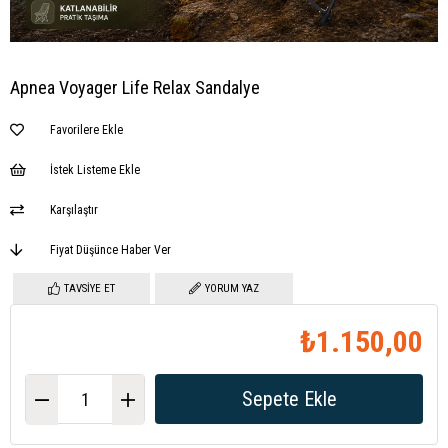
Apnea Voyager Life Relax Sandalye
Favorilere Ekle
İstek Listeme Ekle
Karşılaştır
Fiyat Düşünce Haber Ver
TAVSIYE ET
YORUM YAZ
₺1.150,00