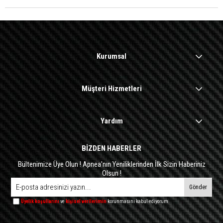
Kurumsal
Müşteri Hizmetleri
Yardım
BİZDEN HABERLER
Bültenimize Üye Olun ! Apnea'nın Yeniliklerinden İlk Sizin Haberiniz
Olsun !
Gönder
Üyelik koşullarını
ve
kişisel verilerimin
korunmasını kabul ediyorum.