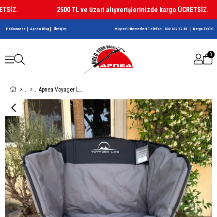
İZ.
2500 TL ve üzeri alışverişlerinizde kargo ÜCRETSİZ.
Hakkımızda
Apnea Blog
İletişim
Müşteri Hizmetleri Telefon:
532 432 72 45
Kargo Takibi
0
Apnea Voyager Life FLUFFY koltuk-sandalye