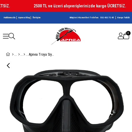
İZ.
2500 TL ve üzeri alışverişlerinizde kargo ÜCRETSİZ.
Hakkımızda
Apnea Blog
İletişim
Müşteri Hizmetleri Telefon:
532 432 72 45
Kargo Takibi
0
Apnea Troya Siyah Dalış Maskesi