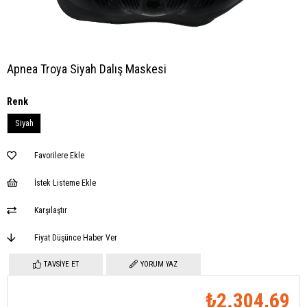
Apnea Troya Siyah Dalış Maskesi
Renk
Siyah
Favorilere Ekle
İstek Listeme Ekle
Karşılaştır
Fiyat Düşünce Haber Ver
TAVSIYE ET
YORUM YAZ
₺2.304,69