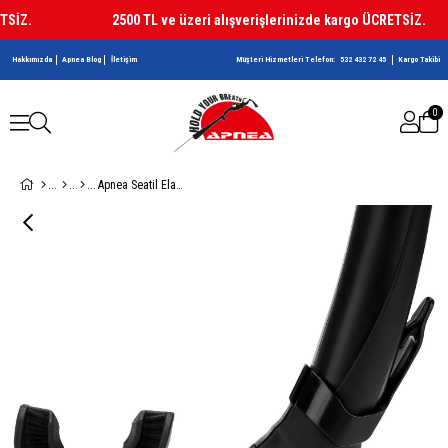
İZ.
2500 TL ve üzeri alışverişlerinizde kargo ÜCRETSİZ.
Hakkımızda
Apnea Blog
İletişim
Müşteri Hizmetleri Telefon:
532 432 72 45
Kargo Takibi
0
Apnea Seatil Elastik Şnorkel