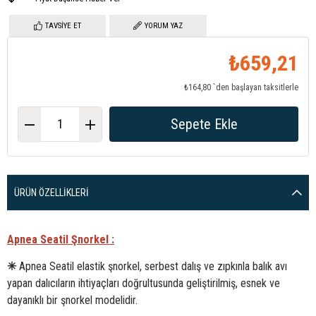
TAVSIYE ET
YORUM YAZ
₺659,21
₺164,80
`den başlayan taksitlerle
ÜRÜN ÖZELLIKLERI
Apnea Seatil Şnorkel :
✳
Apnea Seatil elastik şnorkel, serbest dalış ve zıpkınla balık avı
yapan dalıcıların ihtiyaçları doğrultusunda geliştirilmiş, esnek ve
dayanıklı bir şnorkel modelidir.