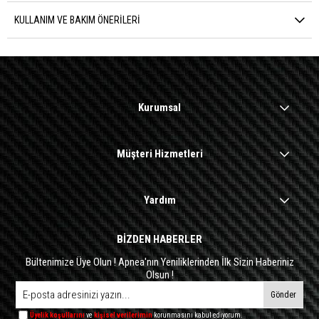
KULLANIM VE BAKIM ÖNERILERI
Kurumsal
Müşteri Hizmetleri
Yardım
BİZDEN HABERLER
Bültenimize Üye Olun ! Apnea'nın Yeniliklerinden İlk Sizin Haberiniz
Olsun !
Gönder
Üyelik koşullarını
ve
kişisel verilerimin
korunmasını kabul ediyorum.