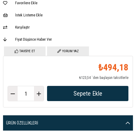
Favorilere Ekle
İstek Listeme Ekle
Karşılaştır
Fiyat Düşünce Haber Ver
TAVSIYE ET
YORUM YAZ
₺494,18
₺123,54
`den başlayan taksitlerle
ÜRÜN ÖZELLIKLERI