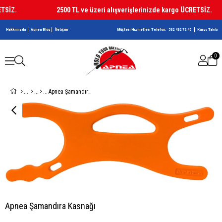
SİZ.
2500 TL ve üzeri alışverişlerinizde kargo ÜCRETSİZ.
Hakkımızda
Apnea Blog
İletişim
Müşteri Hizmetleri Telefon:
532 432 72 45
Kargo Takibi
0
Apnea Şamandıra Kasnağı
Apnea Şamandıra Kasnağı