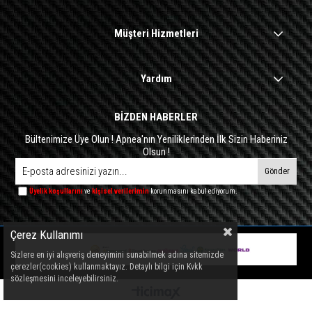
Müşteri Hizmetleri
Yardım
BİZDEN HABERLER
Bültenimize Üye Olun ! Apnea'nın Yeniliklerinden İlk Sizin Haberiniz
Olsun !
Gönder
Üyelik koşullarını
ve
kişisel verilerimin
korunmasını kabul ediyorum.
Çerez Kullanımı
Sizlere en iyi alışveriş deneyimini sunabilmek adına sitemizde
çerezler(cookies) kullanmaktayız. Detaylı bilgi için Kvkk
sözleşmesini inceleyebilirsiniz.