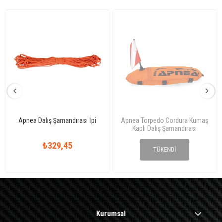
Apnea Dalış Şamandırası İpi
Apnea Torpedo Cordura Kumaş
Kaplı Dalış Şamandırası
₺329,45
₺1.482,53
TÜKENDI
Kurumsal