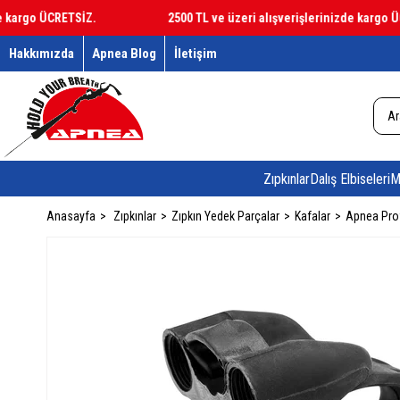
argo ÜCRETSİZ.
2500 TL ve üzeri alışverişlerinizde kargo ÜCRE
Hakkımızda
Apnea Blog
İletişim
Zıpkınlar
Dalış Elbiseleri
M
Anasayfa
Zıpkınlar
Zıpkın Yedek Parçalar
Kafalar
Apnea Pro