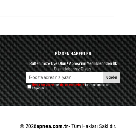
BİZDEN HABERLER
Bültenimize Üye Olun ! Apnea'nın Yeniliklerinden İlk
Sizin Haberiniz Olsun !
Gönder
Üyelik koşullarını
ve
kişisel verilerimin
korunmasını kabul
ediyorum.
© 2026
apnea.com.tr
- Tüm Hakları Saklıdır.