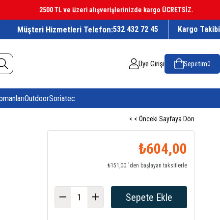
2500 TL ve üzeri alışverişlerinizde kargo ÜCRETSİZ.
Müşteri Hizmetleri Telefon:
532 432 72 45
Kargo Takibi
Üye Girişi
Sepetim
0
pmanları
Outdoor
Soriatec
< < Önceki Sayfaya Dön
₺604,00
₺151,00
`den başlayan taksitlerle