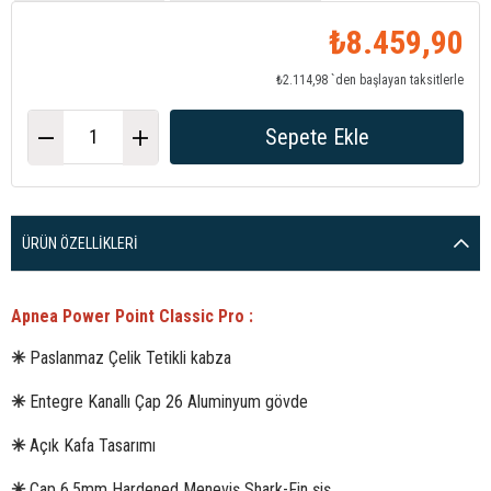
₺8.459,90
₺2.114,98
`den başlayan taksitlerle
ÜRÜN ÖZELLIKLERI
Apnea Power Point Classic Pro :
✳
Paslanmaz Çelik Tetikli kabza
✳
Entegre Kanallı Çap 26 Aluminyum gövde
✳
Açık Kafa Tasarımı
✳
Çap 6.5mm Hardened Meneviş Shark-Fin şiş