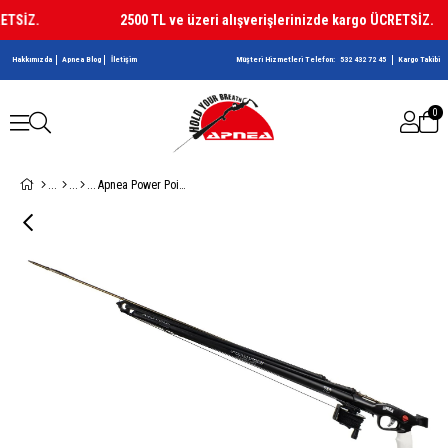
TSİZ.
2500 TL ve üzeri alışverişlerinizde kargo ÜCRETSİZ.
Hakkımızda
Apnea Blog
İletişim
Müşteri Hizmetleri Telefon:
532 432 72 45
Kargo Takibi
0
Apnea Power Point Classic Pro Zıpkın Serisi