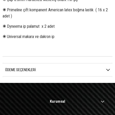
✳
Primeline çift kompanent American latex boğma lastik ( 16 x 2
adet )
✳
Dyneema ip palamut x 2 adet
✳
Universal makara ve dakron ip
ÖDEME SEÇENEKLERI
Kurumsal