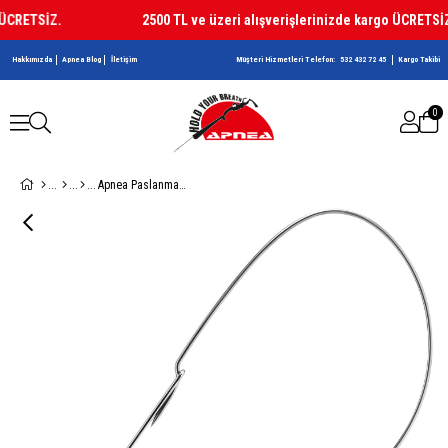
CRETSİZ.
2500 TL ve üzeri alışverişlerinizde kargo ÜCRETSİZ.
Hakkımızda
Apnea Blog
İletişim
Müşteri Hizmetleri Telefon:
532 432 72 45
Kargo Takibi
0
Apnea Paslanmaz Balık Teli Büyük Boy