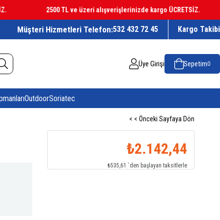
2500 TL ve üzeri alışverişlerinizde kargo ÜCRETSİZ.
Müşteri Hizmetleri Telefon:
532 432 72 45
Kargo Takibi
Üye Girişi
Sepetim
0
pmanları
Outdoor
Soriatec
< < Önceki Sayfaya Dön
₺2.142,44
₺535,61
`den başlayan taksitlerle