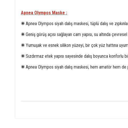
Apnea Olympos Maske :
✳
Apnea Olympos siyah dalış maskesi, tüplü dalış ve zıpkınl
✳
Geniş görüş açısı sağlayan cam yapısı, su altında çevresel f
✳
Yumuşak ve esnek silikon yüzeyi, bir çok yüz hattına uyum s
✳
Sızdırmaz etek yapısı sayesinde dalış boyunca konforlu bi
✳
Apnea Olympos siyah dalış maskesi, hem amatör hem de prof