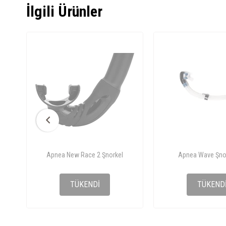
İlgili Ürünler
Apnea New Race 2 Şnorkel
Apnea Wave Şno
₺714,15
₺824,0
TÜKENDI
TÜKEND