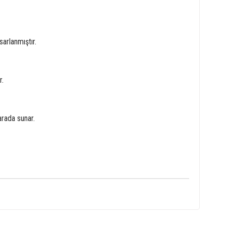
arlanmıştır.
r.
arada sunar.