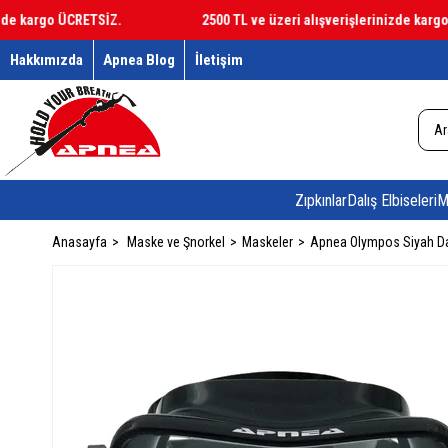
 kargo ÜCRETSİZ.
2500 TL ve üzeri alışverişlerinizde kargo ÜC
Hakkımızda
Apnea Blog
İletişim
Zıpkınlar
Dalış Elbiseleri
M
Anasayfa
Maske ve Şnorkel
Maskeler
Apnea Olympos Siyah Da