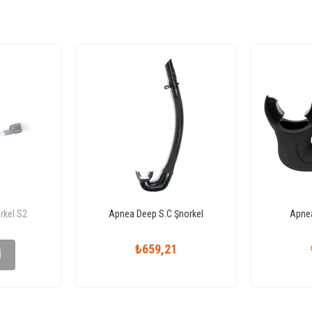
rkel S2
Apnea Deep S.C Şnorkel
Apnea
2
₺659,21
I