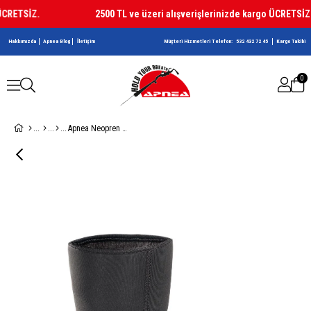
RETSİZ.
2500 TL ve üzeri alışverişlerinizde kargo ÜCRETSİZ.
Hakkımızda
Apnea Blog
İletişim
Müşteri Hizmetleri Telefon:
532 432 72 45
Kargo Takibi
0
Apnea Neopren Dalış Çorabı Supratex Tabanlı 3mm Siyah