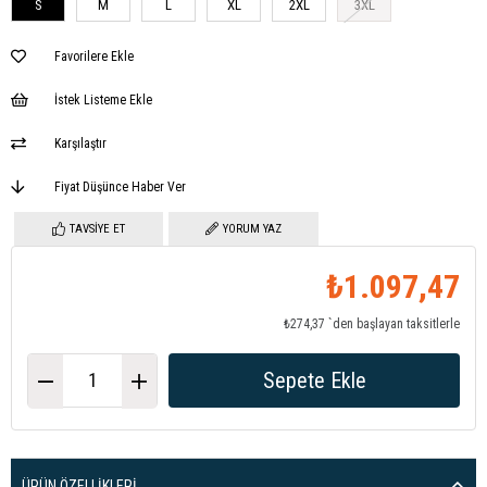
S
M
L
XL
2XL
3XL
Favorilere Ekle
İstek Listeme Ekle
Karşılaştır
Fiyat Düşünce Haber Ver
TAVSIYE ET
YORUM YAZ
₺1.097,47
₺274,37
`den başlayan taksitlerle
ÜRÜN ÖZELLIKLERI