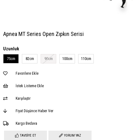
Apnea MT Series Open Zıpkın Serisi
Uzunluk
75cm
82cm
90cm
100cm
110cm
Favorilere Ekle
İstek Listeme Ekle
Karşılaştır
Fiyat Düşünce Haber Ver
Kargo Bedava
TAVSIYE ET
YORUM YAZ