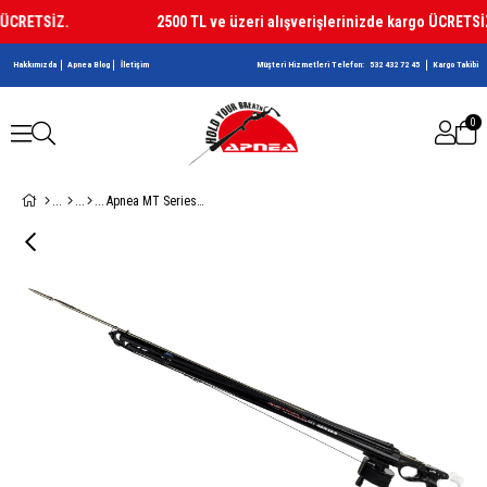
ÜCRETSİZ.
2500 TL ve üzeri alışverişlerinizde kargo ÜCRETSİZ.
Hakkımızda
Apnea Blog
İletişim
Müşteri Hizmetleri Telefon:
532 432 72 45
Kargo Takibi
0
Apnea MT Series Open Zıpkın Serisi