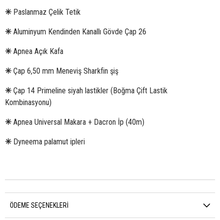
✳
Paslanmaz Çelik Tetik
✳
Aluminyum Kendinden Kanallı Gövde Çap 26
✳
Apnea Açık Kafa
✳
Çap 6,50 mm Meneviş Sharkfin şiş
✳
Çap 14 Primeline siyah lastikler (Boğma Çift Lastik
Kombinasyonu)
✳
Apnea Universal Makara + Dacron İp (40m)
✳
Dyneema palamut ipleri
ÖDEME SEÇENEKLERI