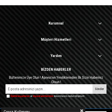
Kurumsal
Müşteri Hizmetleri
Yardım
BİZDEN HABERLER
Bültenimize Üye Olun ! Apnea'nın Yeniliklerinden İlk Sizin Haberiniz
Olsun !
Gönder
Üyelik koşullarını
ve
kişisel verilerimin
korunmasını kabul ediyorum.
Çerez Kullanımı