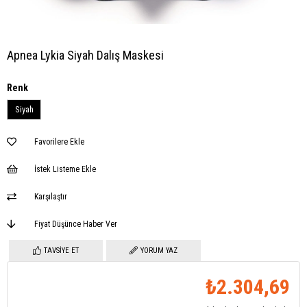
Apnea Lykia Siyah Dalış Maskesi
Renk
Siyah
Favorilere Ekle
İstek Listeme Ekle
Karşılaştır
Fiyat Düşünce Haber Ver
TAVSIYE ET
YORUM YAZ
₺2.304,69