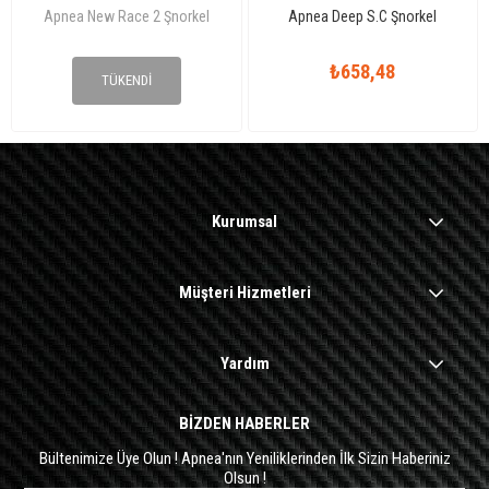
Apnea New Race 2 Şnorkel
Apnea Deep S.C Şnorkel
₺713,35
₺658,48
TÜKENDI
Kurumsal
Müşteri Hizmetleri
Yardım
BİZDEN HABERLER
Bültenimize Üye Olun ! Apnea'nın Yeniliklerinden İlk Sizin Haberiniz
Olsun !