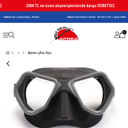
2500 TL ve üzeri alışverişlerinizde kargo ÜCRETSİZ.
Hakkımızda
Apnea Blog
İletişim
Müşteri Hizmetleri Telefon:
532 432 72 45
Kargo Takibi
0
Apnea Lykia Siyah Dalış Maskesi