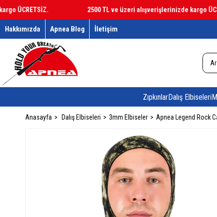
go ÜCRETSİZ.
2500 TL ve üzeri alışverişlerinizde kargo ÜCRETS
Hakkımızda
Apnea Blog
İletişim
Zıpkınlar
Dalış Elbiseleri
M
Anasayfa
Dalış Elbiseleri
3mm Elbiseler
Apnea Legend Rock C