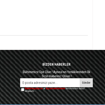
BİZDEN HABERLER
Bültenimize Üye Olun ! Apnea'nın Yeniliklerinden İlk
Sizin Haberiniz Olsun !
Gönder
Üyelik koşullarını
ve
kişisel verilerimin
korunmasını kabul
ediyorum.