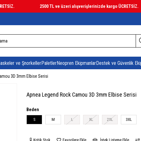
İZ.
2500 TL ve üzeri alışverişlerinizde kargo ÜCRETSİZ.
askeler ve Şnorkeller
Paletler
Neopren Ekipmanlar
Destek ve Güvenlik Eki
amou 3D 3mm Elbise Serisi
Apnea Legend Rock Camou 3D 3mm Elbise Serisi
Beden
S
M
L
XL
2XL
3XL
Kritik Stok
Favorilere Ekle
İstek Listeme Ekle