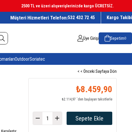
2500 TL ve üzeri alışverişlerinizde kargo ÜCRETSİZ.
Müşteri Hizmetleri Telefon:
532 432 72 45
Kargo Takibi
Üye Girişi
Sepetim
0
pmanları
Outdoor
Soriatec
< < Önceki Sayfaya Dön
₺8.459,90
₺2.114,97
`den başlayan taksitlerle
Karşılaştır