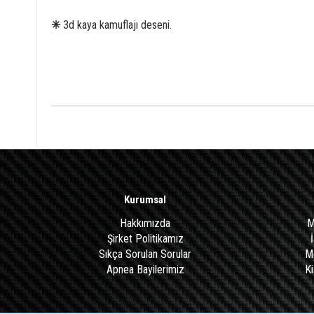
✳
3d kaya kamuflajı deseni.
Kurumsal
Hakkımızda
M
Şirket Politikamız
Sıkça Sorulan Sorular
Me
Apnea Bayilerimiz
Ki