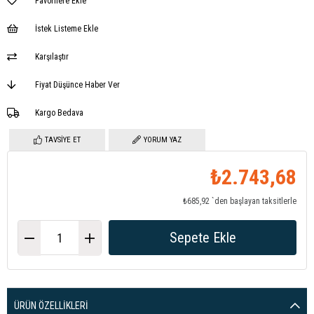
Favorilere Ekle
İstek Listeme Ekle
Karşılaştır
Fiyat Düşünce Haber Ver
Kargo Bedava
TAVSIYE ET
YORUM YAZ
₺2.743,68
₺685,92
`den başlayan taksitlerle
ÜRÜN ÖZELLIKLERI