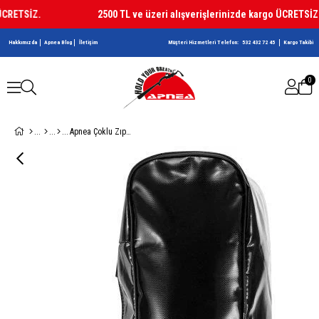
ETSİZ.
2500 TL ve üzeri alışverişlerinizde kargo ÜCRETSİZ.
Hakkımızda
Apnea Blog
İletişim
Müşteri Hizmetleri Telefon:
532 432 72 45
Kargo Takibi
0
Apnea Çoklu Zıpkın kılıfı 180cm