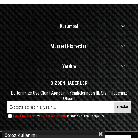
Kurumsal
Müşteri Hizmetleri
Yardım
BİZDEN HABERLER
Bültenimize Üye Olun ! Apnea'nın Yeniliklerinden İlk Sizin Haberiniz
Olsun !
Gönder
Üyelik koşullarını
ve
kişisel verilerimin
korunmasını kabul ediyorum.
Çerez Kullanımı