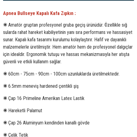
Apnea Bullseye Kapalı Kafa Zıpkın :
✳
Amatör gruptan profesyonel gruba geçiş ürünüdür. Özellikle sığ
sularda rahat hareket kabiliyetinin yanı sıra performans ve hassasiyet
sunar. Kapalı kafa tasarımı kurulumu kolaylaştırır. Hafif ve dayanıklı
malzemelerle üretilmiştir. Hem amatör hem de profesyonel dalgıçlar
için idealdir. Ergonomik tutuşu ve hassas mekanizmasıyla her atışta
güvenli ve etkili kullanım sağlar.
✳
60cm - 75cm - 90cm - 100cm uzunluklarda üretilmektedir.
✳
6.5mm meneviş hardened çentikli şiş
✳
Çap 16 Primeline Amerikan Latex Lastik
✳
Hareketli Palamut
✳
Çap 26 Aluminyum kendinden kanallı gövde
✳
Çelik Tetik