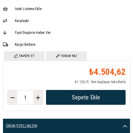
İstek Listeme Ekle
Karşılaştır
Fiyat Düşünce Haber Ver
Kargo Bedava
TAVSIYE ET
YORUM YAZ
₺4.504,62
₺1.126,15
`den başlayan taksitlerle
ÜRÜN ÖZELLIKLERI