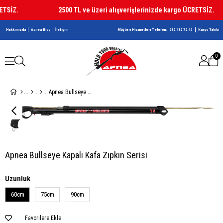
SİZ.
2500 TL ve üzeri alışverişlerinizde kargo ÜCRETSİZ.
Hakkımızda
Apnea Blog
İletişim
Müşteri Hizmetleri Telefon:
532 432 72 45
Kargo Takibi
0
Apnea Bullseye Kapalı Kafa Zıpkın Serisi
Apnea Bullseye Kapalı Kafa Zıpkın Serisi
Uzunluk
60cm
75cm
90cm
Favorilere Ekle