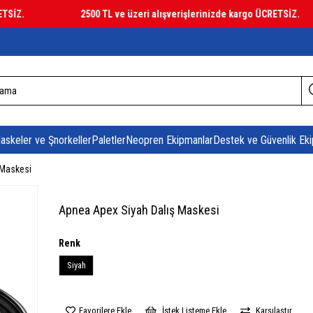
.
2500 TL ve üzeri alışverişlerinizde kargo ÜCRETSİZ.
askeler ve Şnorkeller
Paletler
Neopren Ekipmanlar
Destek ve Güvenlik Eki
 Maskesi
Apnea Apex Siyah Dalış Maskesi
Renk
Siyah
Favorilere Ekle
İstek Listeme Ekle
Karşılaştır