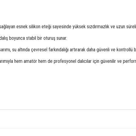
sağlayan esnek silikon eteği sayesinde yüksek sızdırmazlık ve uzun süreli
alış boyunca stabil bir oturuş sunar.
ı, su altında çevresel farkındalığı artırarak daha güvenli ve kontrollü bir
mıyla hem amatör hem de profesyonel dalıcılar için güvenilir ve performa