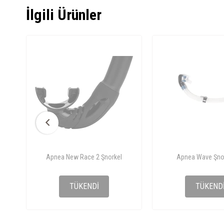
İlgili Ürünler
Apnea New Race 2 Şnorkel
Apnea Wave Şno
₺713,81
₺823,6
TÜKENDI
TÜKEND