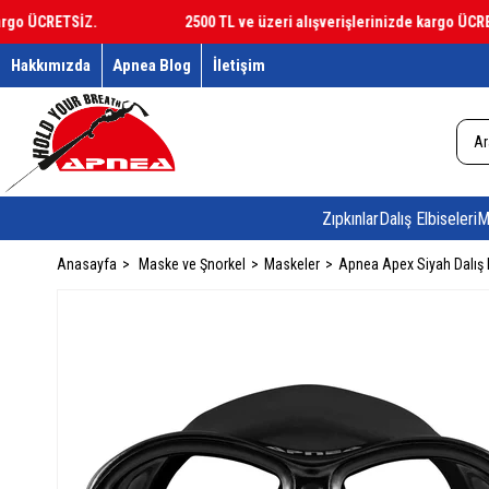
ÜCRETSİZ.
2500 TL ve üzeri alışverişlerinizde kargo ÜCRETSİZ
Hakkımızda
Apnea Blog
İletişim
Zıpkınlar
Dalış Elbiseleri
M
Anasayfa
Maske ve Şnorkel
Maskeler
Apnea Apex Siyah Dalış