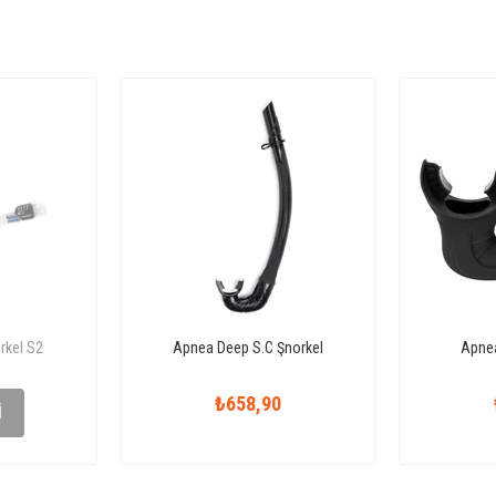
rkel S2
Apnea Deep S.C Şnorkel
Apnea
3
₺658,90
I