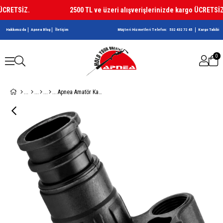
CRETSİZ.
2500 TL ve üzeri alışverişlerinizde kargo ÜCRETSİZ.
Hakkımızda
Apnea Blog
İletişim
Müşteri Hizmetleri Telefon:
532 432 72 45
Kargo Takibi
0
Apnea Amatör Kafa