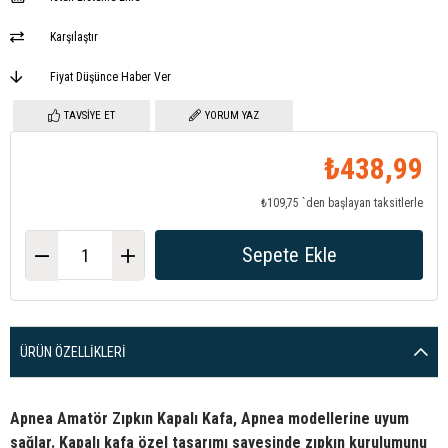
Karşılaştır
Fiyat Düşünce Haber Ver
TAVSIYE ET
YORUM YAZ
₺438,99
₺109,75
`den başlayan taksitlerle
ÜRÜN ÖZELLIKLERI
Apnea Amatör Zıpkın Kapalı Kafa, Apnea modellerine uyum
sağlar. Kapalı kafa özel tasarımı sayesinde zıpkın kurulumunu