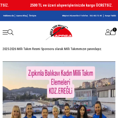
2500 TL ve üzeri alışverişlerinizde kargo ÜCRETSİZ.
Hakkımızda
Apnea Blog
İletişim
Müşteri Hizmetleri Telefon:
532 432 72 45
Kargo Takibi
0
2025-2026 Milli Takım Resmi Sponsoru olarak Milli Takımımızın yanındayız.