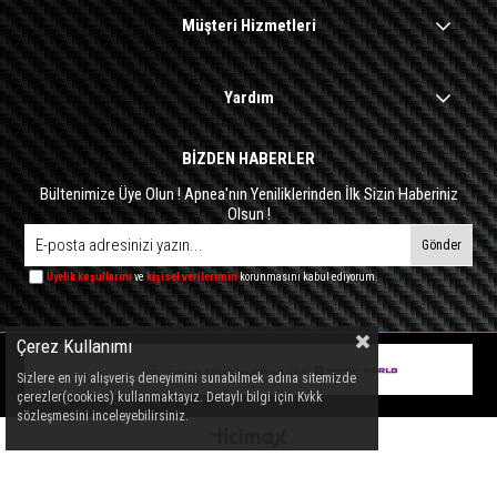
Müşteri Hizmetleri
Yardım
BİZDEN HABERLER
Bültenimize Üye Olun ! Apnea'nın Yeniliklerinden İlk Sizin Haberiniz
Olsun !
Gönder
Üyelik koşullarını
ve
kişisel verilerimin
korunmasını kabul ediyorum.
Çerez Kullanımı
Sizlere en iyi alışveriş deneyimini sunabilmek adına sitemizde
çerezler(cookies) kullanmaktayız. Detaylı bilgi için Kvkk
sözleşmesini inceleyebilirsiniz.