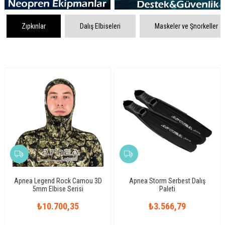
Zıpkınlar
Dalış Elbiseleri
Maskeler ve Şnorkeller
 3D
Apnea Storm Serbest Dalış
Apnea Short Serbest Dalış
Paleti
Paleti
₺3.566,79
₺3.347,29