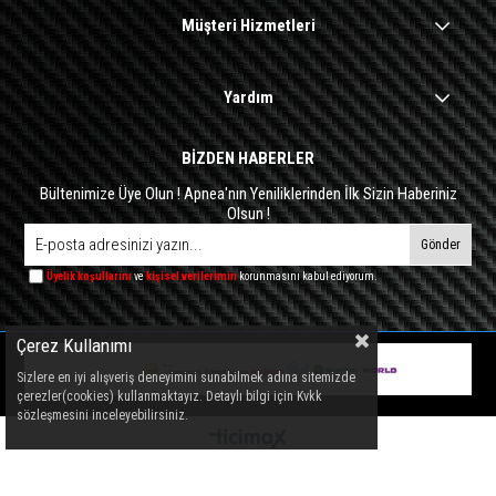
Müşteri Hizmetleri
Yardım
BİZDEN HABERLER
Bültenimize Üye Olun ! Apnea'nın Yeniliklerinden İlk Sizin Haberiniz
Olsun !
Gönder
Üyelik koşullarını
ve
kişisel verilerimin
korunmasını kabul ediyorum.
Çerez Kullanımı
Sizlere en iyi alışveriş deneyimini sunabilmek adına sitemizde
çerezler(cookies) kullanmaktayız. Detaylı bilgi için Kvkk
sözleşmesini inceleyebilirsiniz.